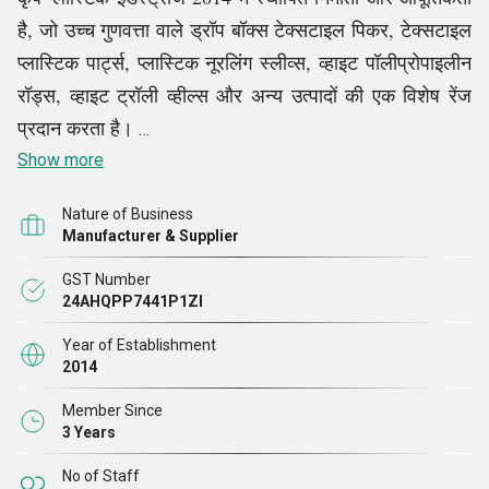
है, जो उच्च गुणवत्ता वाले ड्रॉप बॉक्स टेक्सटाइल पिकर, टेक्सटाइल
प्लास्टिक पार्ट्स, प्लास्टिक नूरलिंग स्लीव्स, व्हाइट पॉलीप्रोपाइलीन
रॉड्स, व्हाइट ट्रॉली व्हील्स और अन्य उत्पादों की एक विशेष रेंज
प्रदान करता है।
Show more
हम एक दशक से कारोबार कर रहे हैं, और हमारे वार्षिक टर्नओवर
Nature of Business
और बड़े ग्राहक हमारी सफलता और इसे हासिल करने के लिए हमने
Manufacturer & Supplier
जो कड़ी मेहनत की है, उसके बारे में बहुत कुछ बोलते हैं। कुशल
GST Number
पेशेवरों की हमारी टीम और एक समृद्ध विक्रेता आधार की मदद से,
24AHQPP7441P1ZI
हम अपने सभी व्यावसायिक कार्यों में उत्कृष्ट प्रदर्शन करते हैं।
Year of Establishment
भविष्य में भी, हम गुणात्मक उत्पाद रेंज और 100% ग्राहक संतुष्टि
2014
प्रदान करने का वादा करते हैं।
Member Since
3 Years
No of Staff